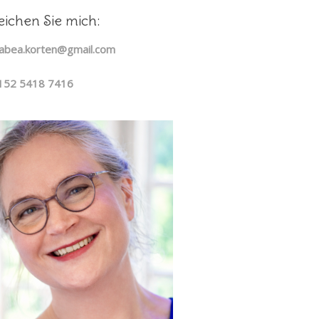
eichen Sie mich:
 tabea.korten@gmail.com
0152 5418 7416