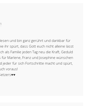
m
elesen und bin ganz gerührt und dankbar für
e ihr spürt, dass Gott euch nicht alleine lässt
h als Familie jeden Tag neu die Kraft, Geduld
s für Marlene, Franz und Josephine wünschen
d jeder für sich Fortschritte macht und spürt,
euch voraus!
etzers♥️♥️