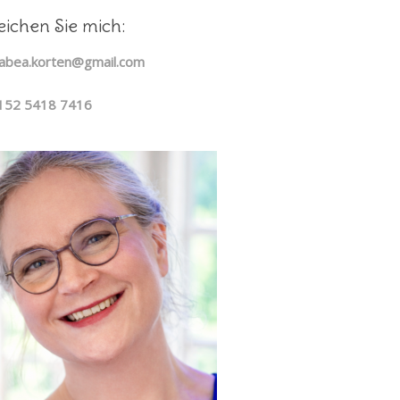
eichen Sie mich:
 tabea.korten@gmail.com
0152 5418 7416