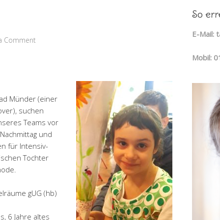
So err
E-Mail:
 a Comment
Mobil: 
 Bad Münder (einer
over), suchen
unseres Teams vor
 Nachmittag und
 für Intensiv-
ischen Tochter
hode.
elräume gUG (hb)
s, 6 Jahre altes