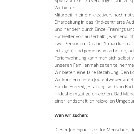
Spielraum Zeit zu verbringen und zu sp
Wir bieten:
Mitarbeit in einem kreativen, hochmot
Einarbeitung in das Kind-zentrierte A
und handeln durch Einzel-Trainings un
Für Helfer von außerhalb ( während In
zwei Personen. Das heißt man kann als
erfragen) und gemeinsam arbeiten, ode
Ferienwohnung kann man sich selbst v
unseren Familienmahlzeiten teilnehme
Wir bieten eine faire Bezahlung. Den k
Wir können diesen Job entweder auf 4
Für die Freizeitgestaltung sind von B
Hildesheim gut zu erreichen. Bad Münde
einer landschaftlich reizvollen Umgebu
Wen wir suchen:
Dieser Job eignet sich für Menschen, d