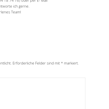
4 18 74 16) oder per E- Mail
tworte ich gerne.
rlenes Team!
ntlicht.
Erforderliche Felder sind mit
*
markiert.