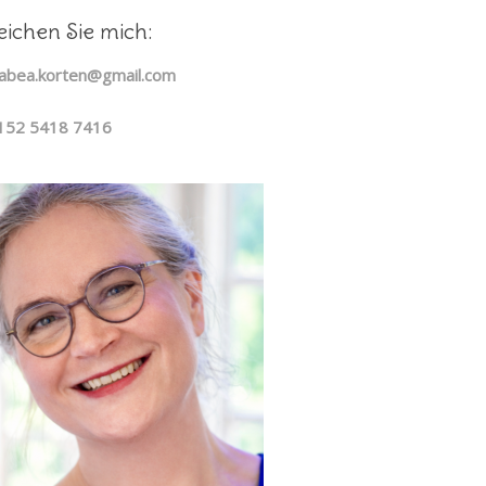
eichen Sie mich:
 tabea.korten@gmail.com
0152 5418 7416