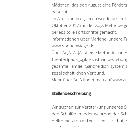
Mädchen, das seit August eine Förder
besucht.
Im Alter von drei Jahren wurde bei ihr f
Oktober 2017 mit der AuJA-Methode ge
bereits tolle Fortschritte gemacht.
Informationen über Marlene, unsere F
www.sonnenwiege.de .
Über AuJA: AuJA ist eine Methode, ein 
Theater)pädagogik. Es ist ein beziehun
gesamte Familie: Ganzheitlich, systemi
gesellschaftlichen Verbund.
Mehr über AuJA findet man auf www.auj
Stellenbeschreibung
:
Wir suchen zur Verstärkung unseres Sp
den Schulferien oder während der Sch
Helfer die Zeit und vor allem Lust ha